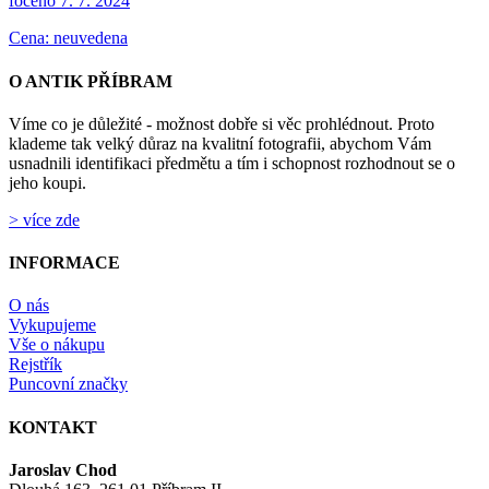
foceno 7. 7. 2024
Cena: neuvedena
O ANTIK PŘÍBRAM
Víme co je důležité - možnost dobře si věc prohlédnout. Proto
klademe tak velký důraz na kvalitní fotografii, abychom Vám
usnadnili identifikaci předmětu a tím i schopnost rozhodnout se o
jeho koupi.
> více zde
INFORMACE
O nás
Vykupujeme
Vše o nákupu
Rejstřík
Puncovní značky
KONTAKT
Jaroslav Chod