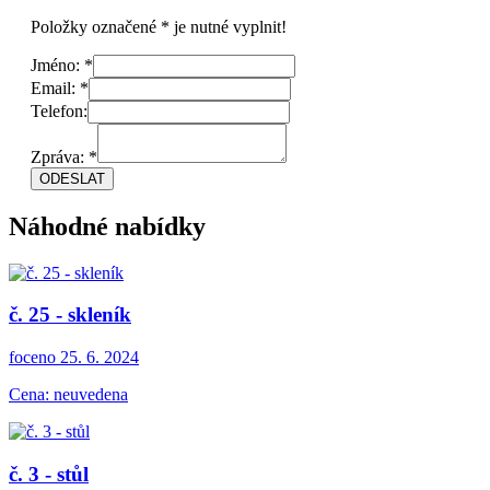
Položky označené * je nutné vyplnit!
Jméno: *
Email: *
Telefon:
Zpráva: *
Náhodné nabídky
č. 25 - skleník
foceno 25. 6. 2024
Cena: neuvedena
č. 3 - stůl