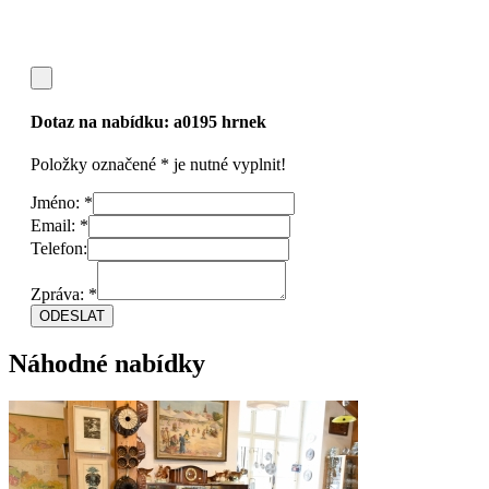
Dotaz na nabídku:
a0195 hrnek
Položky označené * je nutné vyplnit!
Jméno: *
Email: *
Telefon:
Zpráva: *
Náhodné nabídky