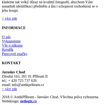
klademe tak velký důraz na kvalitní fotografii, abychom Vám
usnadnili identifikaci předmětu a tím i schopnost rozhodnout se o
jeho koupi.
> více zde
INFORMACE
O nás
Vykupujeme
Vše o nákupu
Rejstřík
Puncovní značky
KONTAKT
Jaroslav Chod
Dlouhá 163, 261 01 Příbram II
tel.: + 420 725 737 626
email: info@antikpribram.cz
> více zde
2018 © AntikPříbram - Jaroslav Chod. Všechna práva vyhrazena.
Webdesign:
netlogix.cz