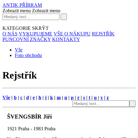
ANTIK PŘÍBRAM
Zobrazit menu
Zobrazit menu
KATEGORIE
SKRÝT
O NÁS
VYKUPUJEME
VŠE O NÁKUPU
REJSTŘÍK
PUNCOVNÍ ZNAČKY
KONTAKTY
Vše
Foto obchodu
Rejstřík
Vše
|
b
|
c
|
d
|
e
|
h
|
j
|
k
|
m
|
n
|
p
|
r
|
s
|
t
|
u
|
v
|
z
ŠVENGSBÍR Jiří
1921 Praha - 1983 Praha