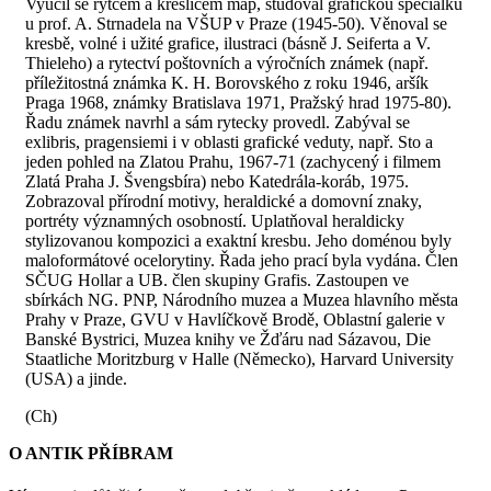
Vyučil se rytcem a kresličem map, studoval grafickou speciálku
u prof. A. Strnadela na VŠUP v Praze (1945-50). Věnoval se
kresbě, volné i užité grafice, ilustraci (básně J. Seiferta a V.
Thieleho) a rytectví poštovních a výročních známek (např.
příležitostná známka K. H. Borovského z roku 1946, aršík
Praga 1968, známky Bratislava 1971, Pražský hrad 1975-80).
Řadu známek navrhl a sám rytecky provedl. Zabýval se
exlibris, pragensiemi i v oblasti grafické veduty, např. Sto a
jeden pohled na Zlatou Prahu, 1967-71 (zachycený i filmem
Zlatá Praha J. Švengsbíra) nebo Katedrála-koráb, 1975.
Zobrazoval přírodní motivy, heraldické a domovní znaky,
portréty významných osobností. Uplatňoval heraldicky
stylizovanou kompozici a exaktní kresbu. Jeho doménou byly
maloformátové ocelorytiny. Řada jeho prací byla vydána. Člen
SČUG Hollar a UB. člen skupiny Grafis. Zastoupen ve
sbírkách NG. PNP, Národního muzea a Muzea hlavního města
Prahy v Praze, GVU v Havlíčkově Brodě, Oblastní galerie v
Banské Bystrici, Muzea knihy ve Žďáru nad Sázavou, Die
Staatliche Moritzburg v Halle (Německo), Harvard University
(USA) a jinde.
(Ch)
O ANTIK PŘÍBRAM