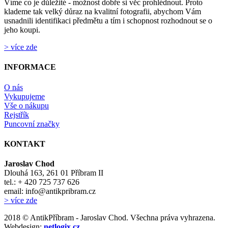
Víme co je důležité - možnost dobře si věc prohlédnout. Proto
klademe tak velký důraz na kvalitní fotografii, abychom Vám
usnadnili identifikaci předmětu a tím i schopnost rozhodnout se o
jeho koupi.
> více zde
INFORMACE
O nás
Vykupujeme
Vše o nákupu
Rejstřík
Puncovní značky
KONTAKT
Jaroslav Chod
Dlouhá 163, 261 01 Příbram II
tel.: + 420 725 737 626
email: info@antikpribram.cz
> více zde
2018 © AntikPříbram - Jaroslav Chod. Všechna práva vyhrazena.
Webdesign:
netlogix.cz