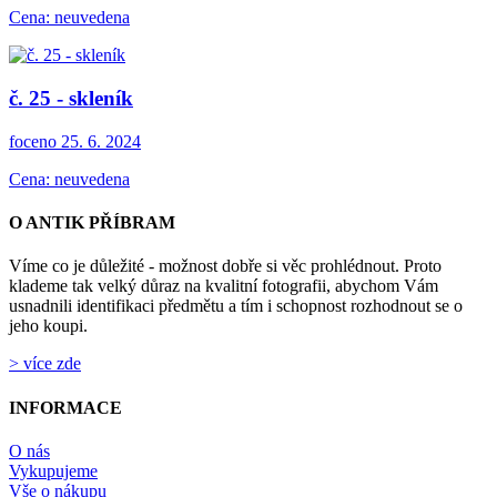
Cena: neuvedena
č. 25 - skleník
foceno 25. 6. 2024
Cena: neuvedena
O ANTIK PŘÍBRAM
Víme co je důležité - možnost dobře si věc prohlédnout. Proto
klademe tak velký důraz na kvalitní fotografii, abychom Vám
usnadnili identifikaci předmětu a tím i schopnost rozhodnout se o
jeho koupi.
> více zde
INFORMACE
O nás
Vykupujeme
Vše o nákupu